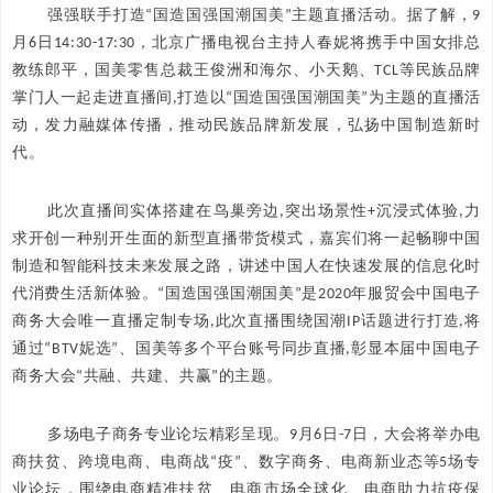
强强联手打造“国造国强国潮国美”主题直播活动。据了解，9
月6日14:30-17:30，北京广播电视台主持人春妮将携手中国女排总
教练郎平，国美零售总裁王俊洲和海尔、小天鹅、TCL等民族品牌
掌门人一起走进直播间,打造以“国造国强国潮国美”为主题的直播活
动，发力融媒体传播，推动民族品牌新发展，弘扬中国制造新时
代。
此次直播间实体搭建在鸟巢旁边,突出场景性+沉浸式体验,力
求开创一种别开生面的新型直播带货模式，嘉宾们将一起畅聊中国
制造和智能科技未来发展之路，讲述中国人在快速发展的信息化时
代消费生活新体验。“国造国强国潮国美”是2020年服贸会中国电子
商务大会唯一直播定制专场,此次直播围绕国潮IP话题进行打造,将
通过“BTV妮选”、国美等多个平台账号同步直播,彰显本届中国电子
商务大会“共融、共建、共赢”的主题。
多场电子商务专业论坛精彩呈现。9月6日-7日，大会将举办电
商扶贫、跨境电商、电商战“疫”、数字商务、电商新业态等5场专
业论坛，围绕电商精准扶贫、电商市场全球化、电商助力抗疫保