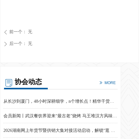
前一个：
无
ꄴ
后一个：
无
ꄲ
协会动态
ꂓ
ꅀ
MORE
​“湘”港电商携手筑桥 助力湖湘优品直达香港
如何让企业 “活久赚多”？这套「增长方程式」速速get！
解锁小红书「店铺运营X笔记经营X直播转化」三频共振密码，电商增长实战训练营第22期圆满结束
2026电商年度经营计划如何从共识到落地？这场训练营给出了破局答案！
从24小时88898台到1小时289000台：小米爆品战略背后的用户经营逻辑
孵化湖湘青年创业梦想！第十二届湖南省大学生电子商务大赛圆满收官！
企业动力不足？人才持续流失？《科学分钱》课程现场笔记来啦！
破局同质化竞争，探索增长新路径——电商增长实战训练营第21期圆满结束
第27期电商增长实战训练营圆满结束，解锁AI全链路降本增效密码
从内容到流量：AI如何助力电商精准营销？现场实战干货来啦！
穿越旧时光，共赴8090之约丨“拾光为伍 预见未来”第十五周年庆典暨2025年长沙电商年会圆满落幕
从“经验主义”到“精准识人”​，用MBTI解码电商人才管理新范式
以赛促创 筑梦青春——第十三届湖南省大学生电子商务大赛落幕
我会携企业发布合规倡议 助力中部六省省会城市共织网络交易“协同监管网”
从长沙到厦门，48小时深耕细学，n个增长点！精华干货奉上！
会员新闻丨武汉餐饮界迎来“最古老”烧烤 马王堆汉方风味引发行业关注
2026湖南网上年货节暨供销大集对接活动启动，解锁“逛 购 品”新春盛宴