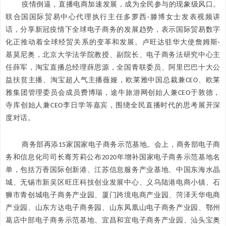
疫情倒逼，直播电商加速发展，成为全民参与的现象级风口。
联合国国际贸易中心代理执行主任多萝西·滕博女士发表视频讲
话，分享新冠疫情下全球电子商务的发展趋势，表示国际贸易数字
化正推动着全球经贸关系的变革和发展。卢旺达驻华大使詹姆斯·
基莫尼奥，北京大学法学院教授、副院长、电子商务法研究中心主
任薛军，淘宝直播总经理薛思源，全国青联委员、阿里巴巴十大公
益扶贫主播、淘宝超人气主播薇娅，欧莱雅中国总裁兼CEO、欧莱
雅集团管理委员会成员费博瑞，途牛旅游网创始人兼CEO于敦德，
寺库创始人兼CEO李日学等嘉宾，围绕全民直播时代的思考展开深
度对话。
商务部再添15家国家电子商务示范基地。会上，商务部电子商
务和信息化司司长骞芳莉公布2020年增补国家电子商务示范基地名
单，包括万香国际创新港、江苏信息服务产业基地、中国东海水晶
城、无锡市新吴区旺庄科技创业发展中心、义乌陆港电商小镇、石
狮市青创城电子商务产业园、厦门跨境电商产业园、菏泽天华电商
产业园、山东方达电子商务园、山东凤凰山电子商务产业园、鄂州
葛店中部电子商务示范基地、宜昌和宜电子商务产业园、汕头宝奥