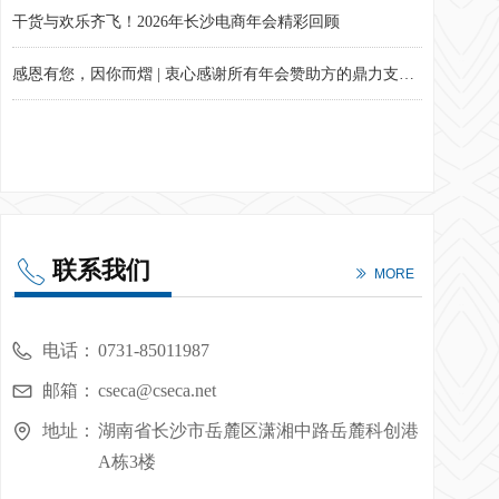
干货与欢乐齐飞！2026年长沙电商年会精彩回顾
感恩有您，因你而熠 | 衷心感谢所有年会赞助方的鼎力支持！
战略→目标→行动！年度计划不再“指标堆砌”！现场实战干货速看！
联系我们
ꂅ
ꅀ
MORE
电话：
0731-85011987
邮箱：
cseca@cseca.net
地址：
湖南省长沙市岳麓区潇湘中路岳麓科创港
A栋3楼