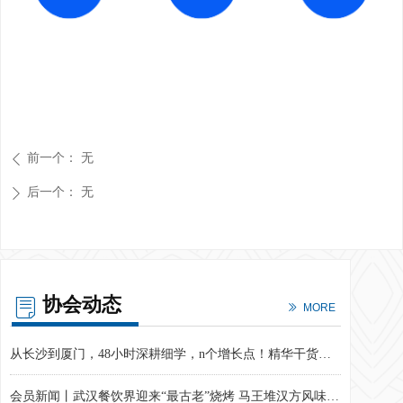
前一个：
无
ꄴ
后一个：
无
ꄲ
协会动态
ꂓ
ꅀ
MORE
​“湘”港电商携手筑桥 助力湖湘优品直达香港
如何让企业 “活久赚多”？这套「增长方程式」速速get！
解锁小红书「店铺运营X笔记经营X直播转化」三频共振密码，电商增长实战训练营第22期圆满结束
2026电商年度经营计划如何从共识到落地？这场训练营给出了破局答案！
从24小时88898台到1小时289000台：小米爆品战略背后的用户经营逻辑
孵化湖湘青年创业梦想！第十二届湖南省大学生电子商务大赛圆满收官！
企业动力不足？人才持续流失？《科学分钱》课程现场笔记来啦！
破局同质化竞争，探索增长新路径——电商增长实战训练营第21期圆满结束
第27期电商增长实战训练营圆满结束，解锁AI全链路降本增效密码
从内容到流量：AI如何助力电商精准营销？现场实战干货来啦！
穿越旧时光，共赴8090之约丨“拾光为伍 预见未来”第十五周年庆典暨2025年长沙电商年会圆满落幕
从“经验主义”到“精准识人”​，用MBTI解码电商人才管理新范式
以赛促创 筑梦青春——第十三届湖南省大学生电子商务大赛落幕
我会携企业发布合规倡议 助力中部六省省会城市共织网络交易“协同监管网”
从长沙到厦门，48小时深耕细学，n个增长点！精华干货奉上！
会员新闻丨武汉餐饮界迎来“最古老”烧烤 马王堆汉方风味引发行业关注