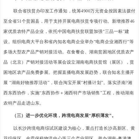
联合省扶贫办印发工作通知，统筹4900万元资金按因素法拨付
至全省51个贫困县，用于支持开展电商扶贫专项行动。新增推荐46
家优质农特产品企业，依托中国电商扶贫联盟加强“三品一标”建
设。组织电商大平台和省内知名电商企业举办“电商企业湘西行”等
多场大型农产品产销对接活动。在食餐会、湖南贫困地区优质农产
品（北京）产销对接活动等展会设立湖南电商扶贫馆（展区），贫
困地区农产品免费参展。把握直播电商发展趋势，联合知名主播开
展 “湖南好物推荐活动”，联合淘宝开展“村播计划”。落实济南?湘
西东西协作，实施“东西协作＋湘西特产市场销售”工程，推动湖南
农特产品走进山东。
（三）进一步优化环境，跨境电商发展“厚积薄发”。
以长沙跨境电商综试区建设为核心，重点打造长沙高新区、黄
花综保区、金霞保税物流中心等三个产业园区。举办湖南-粤港澳