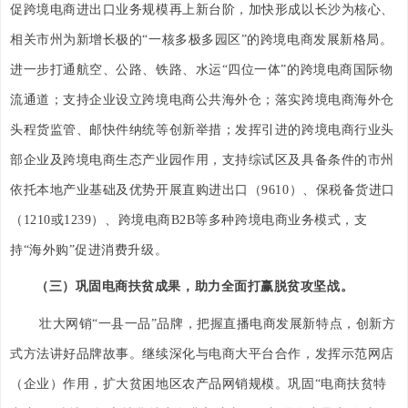
促跨境电商进出口业务规模再上新台阶，加快形成以长沙为核心、
相关市州为新增长极的“一核多极多园区”的跨境电商发展新格局。
进一步打通航空、公路、铁路、水运“四位一体”的跨境电商国际物
流通道；支持企业设立跨境电商公共海外仓；落实跨境电商海外仓
头程货监管、邮快件纳统等创新举措；发挥引进的跨境电商行业头
部企业及跨境电商生态产业园作用，支持综试区及具备条件的市州
依托本地产业基础及优势开展直购进出口（9610）、保税备货进口
（1210或1239）、跨境电商B2B等多种跨境电商业务模式，支
持“海外购”促进消费升级。
（三）巩固电商扶贫成果，助力全面打赢脱贫攻坚战。
壮大网销“一县一品”品牌，把握直播电商发展新特点，创新方
式方法讲好品牌故事。继续深化与电商大平台合作，发挥示范网店
（企业）作用，扩大贫困地区农产品网销规模。巩固“电商扶贫特