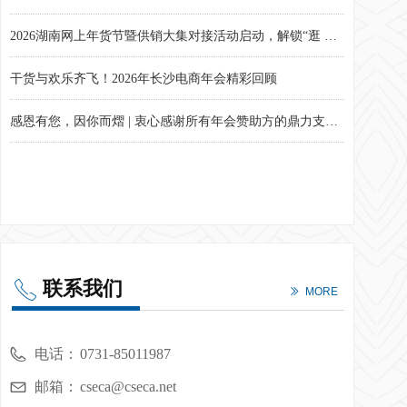
2026湖南网上年货节暨供销大集对接活动启动，解锁“逛 购 品”新春盛宴
干货与欢乐齐飞！2026年长沙电商年会精彩回顾
感恩有您，因你而熠 | 衷心感谢所有年会赞助方的鼎力支持！
战略→目标→行动！年度计划不再“指标堆砌”！现场实战干货速看！
联系我们
ꂅ
ꅀ
MORE
电话：
0731-85011987
邮箱：
cseca@cseca.net