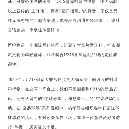
基于对核心用户的洞察，UZIS选择抖音与得物，作为品牌
线上宣传的“主阵地”。拥有6亿日活用户的抖音，不仅是品
牌无法忽视的巨型流量池，也是品牌沟通年轻群体、引爆社
交话题的一个极佳传播阵地。
而得物是一个潮流网购社区，汇聚了大量热爱球鞋，推崇潮
流文化的年轻群体，非常契合UZIS潮流运动品牌的定位和
调性。
2020年，UZIS创始人兼营销负责人杨孝儒，同时入驻抖音
和得物。在这两个平台上，我们不仅能看到UZIS的新品资
讯，还有科普向的“老鞋分享”，和趣味十足的“空袭球场”活
动。在“空袭球场”系列视频中，杨孝儒会组织各种罚篮送球
袜球鞋的活动，有时还会亲自下场，邀请一位篮球爱好者进
行“单挑”，属实噱头十足。