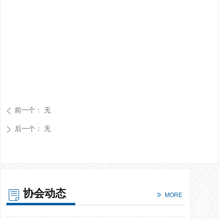
前一个：
无
ꄴ
后一个：
无
ꄲ
协会动态
ꂓ
ꅀ
MORE
​“湘”港电商携手筑桥 助力湖湘优品直达香港
如何让企业 “活久赚多”？这套「增长方程式」速速get！
解锁小红书「店铺运营X笔记经营X直播转化」三频共振密码，电商增长实战训练营第22期圆满结束
战略→目标→行动！年度计划不再“指标堆砌”！现场实战干货速看！
2026电商年度经营计划如何从共识到落地？这场训练营给出了破局答案！
从24小时88898台到1小时289000台：小米爆品战略背后的用户经营逻辑
孵化湖湘青年创业梦想！第十二届湖南省大学生电子商务大赛圆满收官！
企业动力不足？人才持续流失？《科学分钱》课程现场笔记来啦！
破局同质化竞争，探索增长新路径——电商增长实战训练营第21期圆满结束
第27期电商增长实战训练营圆满结束，解锁AI全链路降本增效密码
从内容到流量：AI如何助力电商精准营销？现场实战干货来啦！
穿越旧时光，共赴8090之约丨“拾光为伍 预见未来”第十五周年庆典暨2025年长沙电商年会圆满落幕
从“经验主义”到“精准识人”​，用MBTI解码电商人才管理新范式
我会携企业发布合规倡议 助力中部六省省会城市共织网络交易“协同监管网”
以赛促创 筑梦青春——第十三届湖南省大学生电子商务大赛落幕