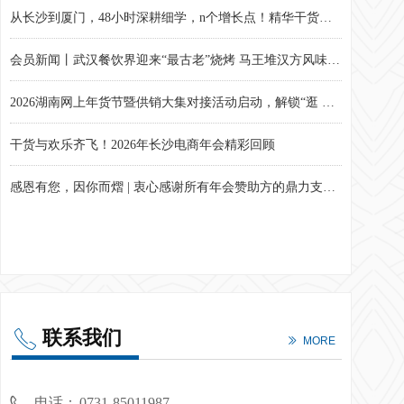
从长沙到厦门，48小时深耕细学，n个增长点！精华干货奉上！
会员新闻丨武汉餐饮界迎来“最古老”烧烤 马王堆汉方风味引发行业关注
2026湖南网上年货节暨供销大集对接活动启动，解锁“逛 购 品”新春盛宴
干货与欢乐齐飞！2026年长沙电商年会精彩回顾
感恩有您，因你而熠 | 衷心感谢所有年会赞助方的鼎力支持！
联系我们
ꂅ
ꅀ
MORE
电话：
0731-85011987