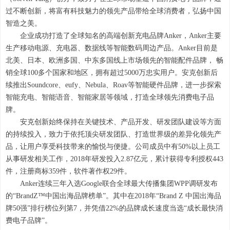
过不断创新，将富有科技魅力的领先产品带给全球消费者，弘扬中国
智造之美。
企业成功打造了全球知名的高端创新充电品牌Anker，Anker主要
生产移动电源、充电器、数据线等智能数码周边产品。Anker目前是
北美、日本、欧洲多国、中东多国线上市场领先的智能配件品牌， 畅
销全球100多个国家和地区，拥有超过5000万忠实用户。安克创新后
续推出Soundcore、eufy、Nebula、Roav等智能硬件品牌，进一步探索
智能充电、智能语音、智能家居等领域，打造全球领先消费电子品
牌。
安克创新始终保持在关键技术、产品开发、研发团队建设等方面
的持续投入，致力于依托顶尖研发团队、打造世界级的差异化领先产
品，让用户享受科技带来的愉悦与便捷。公司成员中有50%以上员工
从事研发相关工作，2018年研发投入2.87亿元，累计获得专利授权443
件，注册商标359件，软件著作权29件。
Anker连续三年入选Google联合全球最大传播集团WPP调研发布
的“BrandZ™中国出海品牌榜单”。其中在2018年“Brand Z 中国出海品
牌50强”排行榜位列第7，并凭借22%的品牌成长速度当选“成长最快消
费电子品牌”。