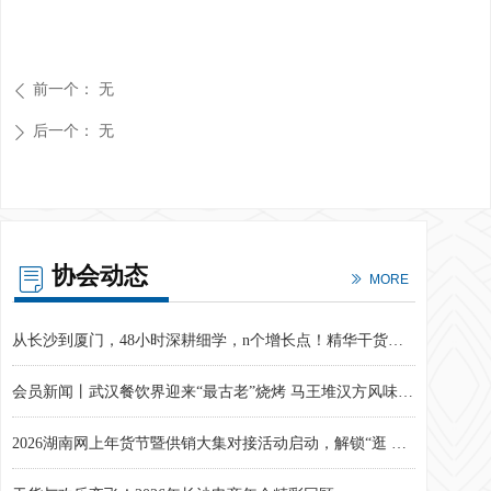
前一个：
无
ꄴ
后一个：
无
ꄲ
协会动态
ꂓ
ꅀ
MORE
​“湘”港电商携手筑桥 助力湖湘优品直达香港
如何让企业 “活久赚多”？这套「增长方程式」速速get！
解锁小红书「店铺运营X笔记经营X直播转化」三频共振密码，电商增长实战训练营第22期圆满结束
2026电商年度经营计划如何从共识到落地？这场训练营给出了破局答案！
从24小时88898台到1小时289000台：小米爆品战略背后的用户经营逻辑
孵化湖湘青年创业梦想！第十二届湖南省大学生电子商务大赛圆满收官！
企业动力不足？人才持续流失？《科学分钱》课程现场笔记来啦！
破局同质化竞争，探索增长新路径——电商增长实战训练营第21期圆满结束
第27期电商增长实战训练营圆满结束，解锁AI全链路降本增效密码
从内容到流量：AI如何助力电商精准营销？现场实战干货来啦！
穿越旧时光，共赴8090之约丨“拾光为伍 预见未来”第十五周年庆典暨2025年长沙电商年会圆满落幕
从“经验主义”到“精准识人”​，用MBTI解码电商人才管理新范式
以赛促创 筑梦青春——第十三届湖南省大学生电子商务大赛落幕
我会携企业发布合规倡议 助力中部六省省会城市共织网络交易“协同监管网”
从长沙到厦门，48小时深耕细学，n个增长点！精华干货奉上！
会员新闻丨武汉餐饮界迎来“最古老”烧烤 马王堆汉方风味引发行业关注
2026湖南网上年货节暨供销大集对接活动启动，解锁“逛 购 品”新春盛宴