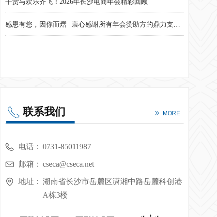
干货与欢乐齐飞！2026年长沙电商年会精彩回顾
感恩有您，因你而熠 | 衷心感谢所有年会赞助方的鼎力支持！
战略→目标→行动！年度计划不再“指标堆砌”！现场实战干货速看！
联系我们
ꂅ
ꅀ
MORE
电话：
0731-85011987
邮箱：
cseca@cseca.net
地址：
湖南省长沙市岳麓区潇湘中路岳麓科创港
A栋3楼