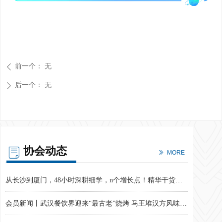
前一个：
无
ꄴ
后一个：
无
ꄲ
协会动态
ꂓ
ꅀ
MORE
​“湘”港电商携手筑桥 助力湖湘优品直达香港
如何让企业 “活久赚多”？这套「增长方程式」速速get！
解锁小红书「店铺运营X笔记经营X直播转化」三频共振密码，电商增长实战训练营第22期圆满结束
2026电商年度经营计划如何从共识到落地？这场训练营给出了破局答案！
从24小时88898台到1小时289000台：小米爆品战略背后的用户经营逻辑
孵化湖湘青年创业梦想！第十二届湖南省大学生电子商务大赛圆满收官！
企业动力不足？人才持续流失？《科学分钱》课程现场笔记来啦！
破局同质化竞争，探索增长新路径——电商增长实战训练营第21期圆满结束
第27期电商增长实战训练营圆满结束，解锁AI全链路降本增效密码
从内容到流量：AI如何助力电商精准营销？现场实战干货来啦！
穿越旧时光，共赴8090之约丨“拾光为伍 预见未来”第十五周年庆典暨2025年长沙电商年会圆满落幕
从“经验主义”到“精准识人”​，用MBTI解码电商人才管理新范式
以赛促创 筑梦青春——第十三届湖南省大学生电子商务大赛落幕
我会携企业发布合规倡议 助力中部六省省会城市共织网络交易“协同监管网”
从长沙到厦门，48小时深耕细学，n个增长点！精华干货奉上！
会员新闻丨武汉餐饮界迎来“最古老”烧烤 马王堆汉方风味引发行业关注